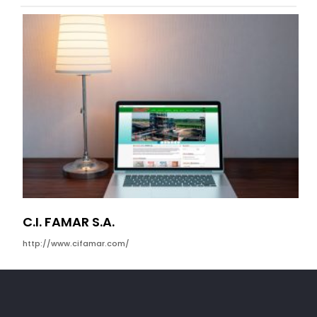
C.I. FAMAR S.A.
MO
http://www.cifamar.com/
htt