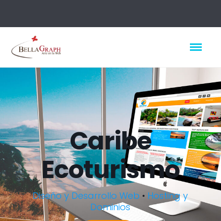
Caribe
Ecoturismo
Diseño y Desarrollo Web
•
Hosting y
Dominios